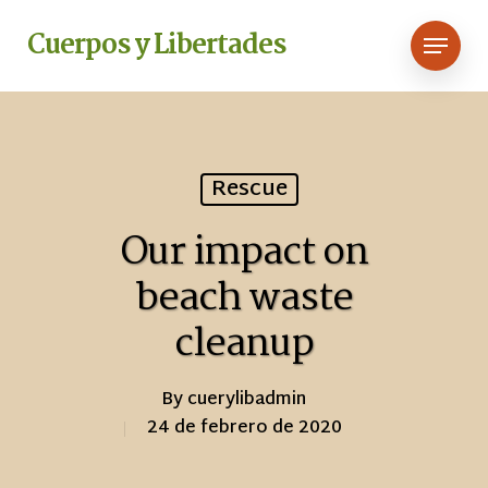
Skip
Menu
Cuerpos y Libertades
to
main
content
Rescue
Our impact on
beach waste
cleanup
By
cuerylibadmin
24 de febrero de 2020